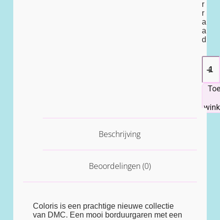
r
r
a
a
d
To
win
Beschrijving
Beoordelingen (0)
Coloris is een prachtige nieuwe collectie
van DMC. Een mooi borduurgaren met een