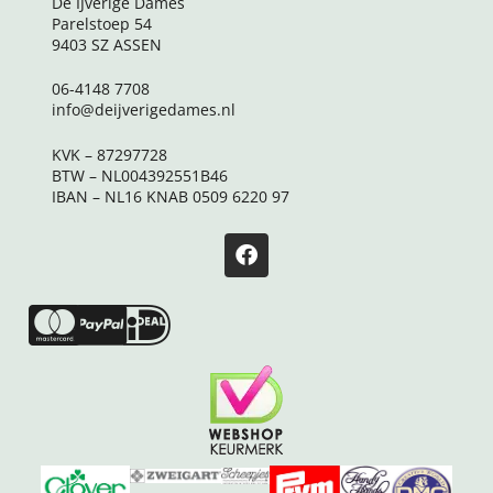
De IJverige Dames
Parelstoep 54
9403 SZ ASSEN
06-4148 7708
info@deijverigedames.nl
KVK – 87297728
BTW – NL004392551B46
IBAN – NL16 KNAB 0509 6220 97