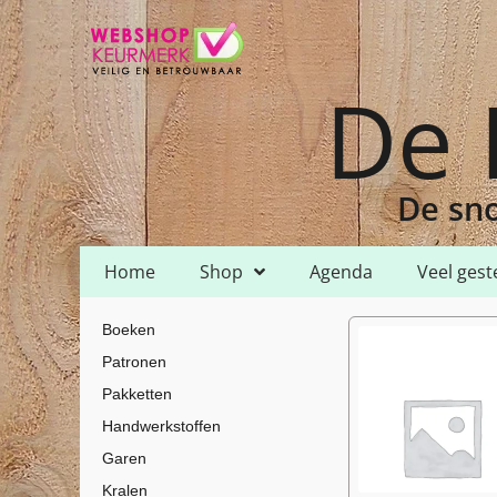
De 
De sno
Home
Shop
Agenda
Veel gest
Home
Shop
Accessoires
/
/
/ Metalen ringen
Boeken
Patronen
Pakketten
Handwerkstoffen
Garen
Kralen