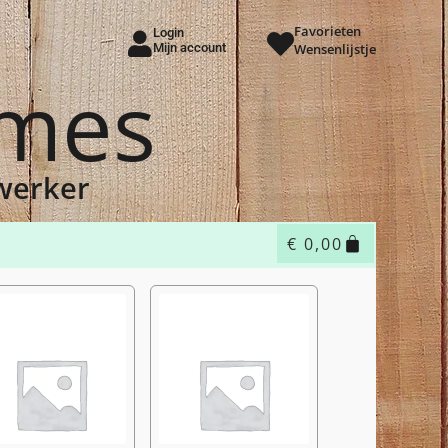
Favorieten
Login
Mijn account
Wensenlijstje
ames
dwerker
€
0,00