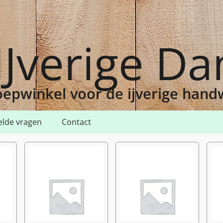
IJverige D
epwinkel voor de ijverige han
elde vragen
Contact