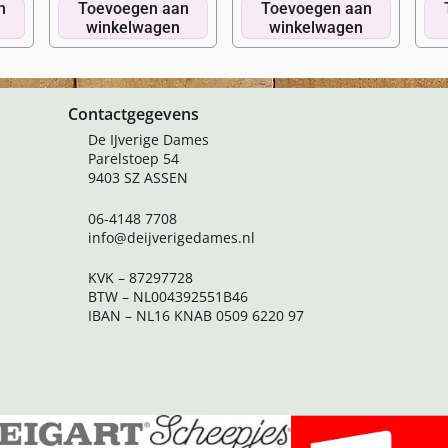
n
Toevoegen aan
Toevoegen aan
winkelwagen
winkelwagen
Contactgegevens
De IJverige Dames
Parelstoep 54
9403 SZ ASSEN
06-4148 7708
info@deijverigedames.nl
KVK – 87297728
BTW – NL004392551B46
IBAN – NL16 KNAB 0509 6220 97