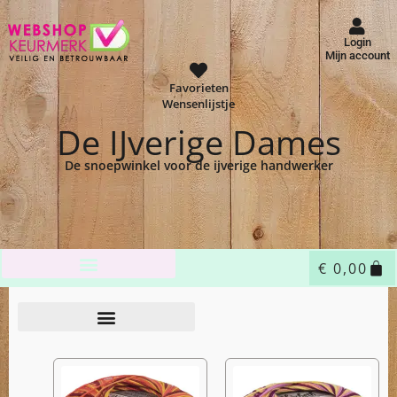
Login
Mijn account
Favorieten
Wensenlijstje
De IJverige Dames
De snoepwinkel voor de ijverige handwerker
€
0,00
Home
Shop
Garen
HH Lizbeth
/
/
/
/ HH Lizbeth 10