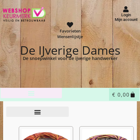
Login
Mijn account
Favorieten
Wensenlijstje
De IJverige Dames
De snoepwinkel voor de ijverige handwerker
€
0,00
Home
Shop
Garen
HH Lizbeth
/
/
/
/ HH Lizbeth 20