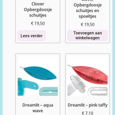
Clover
Opbergdoosje
Opbergdoosje
schuitjes en
schuitjes
spoeltjes
€
19,50
€
19,50
Toevoegen aan
Lees verder
winkelwagen
Dreamlit – aqua
Dreamlit – pink taffy
wave
€
7,10