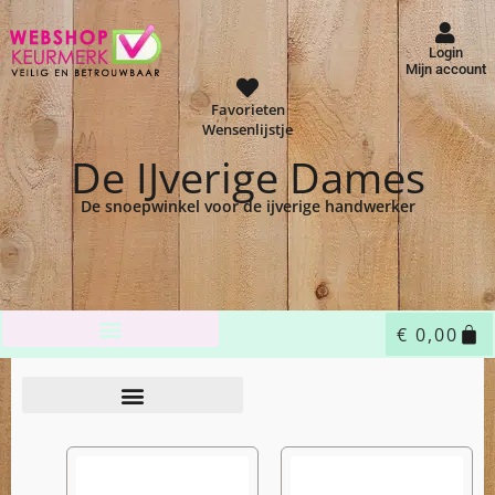
Login
Mijn account
Favorieten
Wensenlijstje
De IJverige Dames
De snoepwinkel voor de ijverige handwerker
€
0,00
Home
Shop
Fournituren
/
/
/ Frivolite