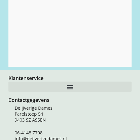
Handy Hands Frivolitenaald #5-0
€
7,00
Toevoegen aan winkelwagen
Klantenservice
Contactgegevens
De IJverige Dames
Parelstoep 54
9403 SZ ASSEN
06-4148 7708
info@deijverigedames.nl