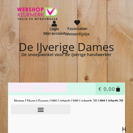
Favorieten
Login
Mijn account
Wensenlijstje
De IJverige Dames
De snoepwinkel voor de ijverige handwerker
€
0,00
Home
Shop
Garen
HH Lizbeth
HH Lizbeth 20
/
/
/
/
/ HH Lizbeth 20
– 124 – spring garden
H