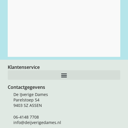
HH Lizbeth 20 – 683 – leaf green lt
€
4,35
Toevoegen aan winkelwagen
Klantenservice
Contactgegevens
De IJverige Dames
Parelstoep 54
9403 SZ ASSEN
06-4148 7708
info@deijverigedames.nl