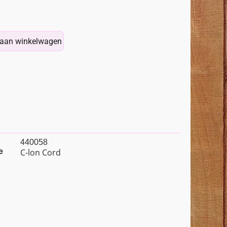
aan winkelwagen
440058
e
C-lon Cord