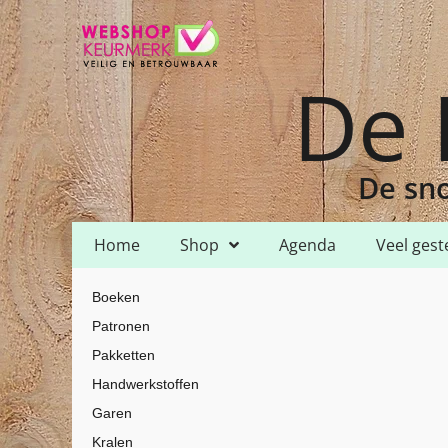
De 
De sno
Home
Shop
Agenda
Veel gest
Home
Shop
Garen
C-lon Cord
/
/
/
/ C-lon Cord – CLC-LO – light 
Boeken
Patronen
Pakketten
Handwerkstoffen
Garen
Kralen