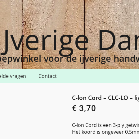
IJverige D
epwinkel voor de ijverige han
elde vragen
Contact
orchid
C-lon Cord – CLC-LO – li
€
3,70
C-lon Cord is een 3-ply getwi
Het koord is ongeveer 0,5mm 