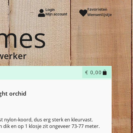
Favorieten
Login
Mijn account
Wensenlijstje
ames
dwerker
€
0,00
ght orchid
st nylon-koord, dus erg sterk en kleurvast.
dik en op 1 klosje zit ongeveer 73-77 meter.