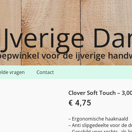
IJverige D
epwinkel voor de ijverige han
elde vragen
Contact
 3,00
Clover Soft Touch – 3,0
€
4,75
– Ergonomische haaknaald
– Anti slipgedeelte voor de 
– Geschikt voor rechts- als 