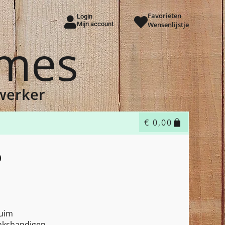
Favorieten
Login
Mijn account
Wensenlijstje
ames
dwerker
€
0,00
0
duim
linkshandigen