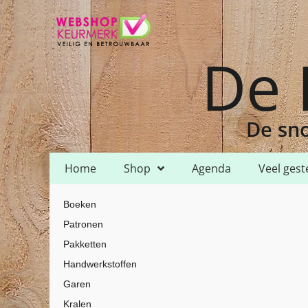
De 
De sno
Home
Shop
Agenda
Veel gest
Home
Shop
Fournituren
Haaknaalden
/
/
/
/ Clover Soft Touch –
Boeken
Patronen
Pakketten
Handwerkstoffen
Garen
Kralen