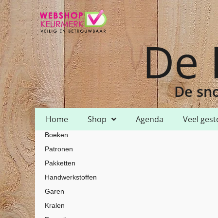
De 
De sno
Home
Shop
Agenda
Veel gest
Boeken
Home
Shop
Garen
DMC
DMC Color Variations
/
/
/
/
/ DMC Color 
Patronen
Pakketten
Handwerkstoffen
Garen
Kralen