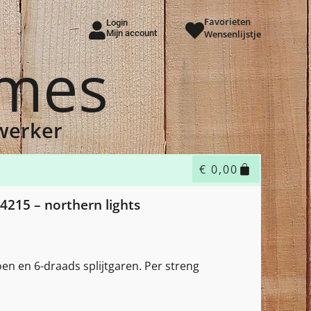
Favorieten
Login
Mijn account
Wensenlijstje
ames
dwerker
€
0,00
4215 – northern lights
oen en 6-draads splijtgaren. Per streng