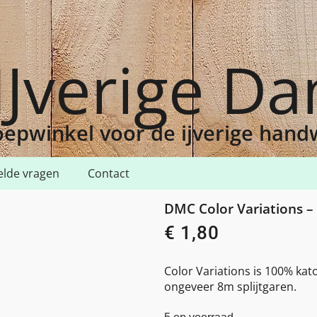
IJverige D
epwinkel voor de ijverige han
elde vragen
Contact
Variations – 4215 – northern lights
DMC Color Variations – 
€
1,80
Color Variations is 100% kat
ongeveer 8m splijtgaren.