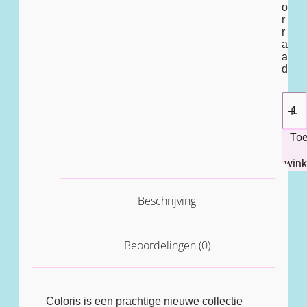
o
r
r
a
a
d
To
win
Beschrijving
Beoordelingen (0)
Coloris is een prachtige nieuwe collectie