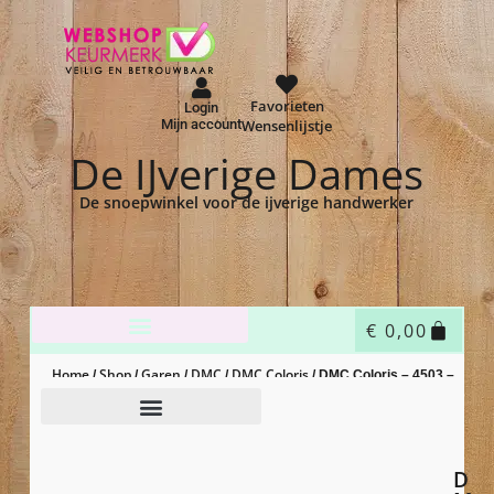
Favorieten
Login
Mijn account
Wensenlijstje
De IJverige Dames
De snoepwinkel voor de ijverige handwerker
€
0,00
Home
Shop
Garen
DMC
DMC Coloris
/
/
/
/
/ DMC Coloris – 4503 –
glycine
D