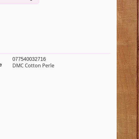
077540032716
e
DMC Cotton Perle