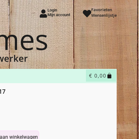
Favorieten
Login
Mijn account
Wensenlijstje
ames
dwerker
€
0,00
17
aan winkelwagen