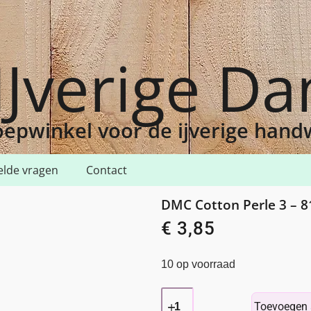
IJverige D
epwinkel voor de ijverige han
elde vragen
Contact
rle 3 – 817
DMC Cotton Perle 3 – 8
€
3,85
10 op voorraad
Toevoegen 