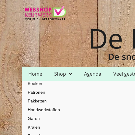
De 
De sno
Home
Shop
Agenda
Veel gest
Boeken
Home
Shop
Garen
DMC
DMC Cotton Perle
/
/
/
/
/ DMC Cotton Pe
Patronen
Pakketten
Handwerkstoffen
Garen
Kralen