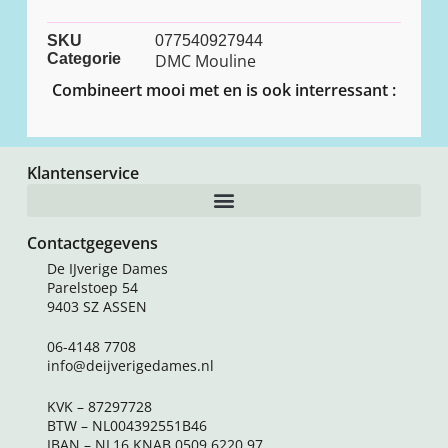
SKU
077540927944
Categorie
DMC Mouline
Combineert mooi met en is ook interressant :
Klantenservice
Contactgegevens
De IJverige Dames
Parelstoep 54
9403 SZ ASSEN
06-4148 7708
info@deijverigedames.nl
KVK – 87297728
BTW – NL004392551B46
IBAN – NL16 KNAB 0509 6220 97