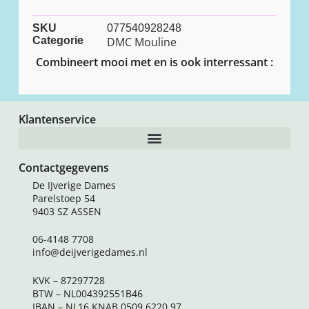
SKU
077540928248
Categorie
DMC Mouline
Combineert mooi met en is ook interressant :
Klantenservice
Contactgegevens
De IJverige Dames
Parelstoep 54
9403 SZ ASSEN
06-4148 7708
info@deijverigedames.nl
KVK – 87297728
BTW – NL004392551B46
IBAN – NL16 KNAB 0509 6220 97