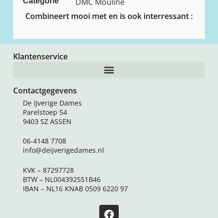
Categorie
DMC Mouline
Combineert mooi met en is ook interressant :
Klantenservice
Contactgegevens
De IJverige Dames
Parelstoep 54
9403 SZ ASSEN
06-4148 7708
info@deijverigedames.nl
KVK – 87297728
BTW – NL004392551B46
IBAN – NL16 KNAB 0509 6220 97