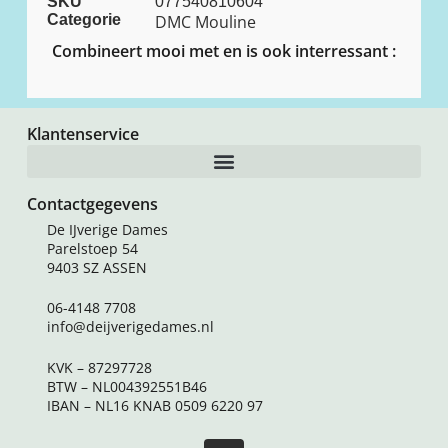
SKU
077540810604
Categorie
DMC Mouline
Combineert mooi met en is ook interressant :
Klantenservice
Contactgegevens
De IJverige Dames
Parelstoep 54
9403 SZ ASSEN
06-4148 7708
info@deijverigedames.nl
KVK – 87297728
BTW – NL004392551B46
IBAN – NL16 KNAB 0509 6220 97