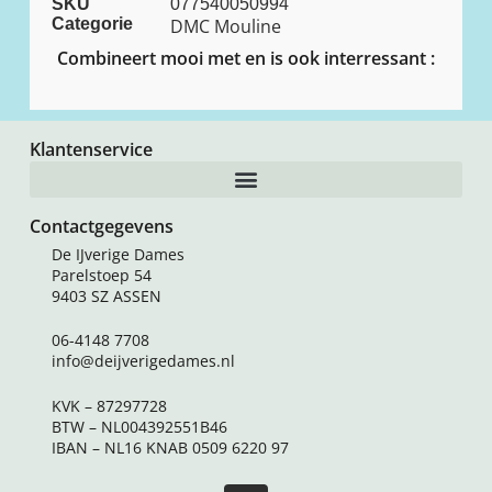
SKU
077540050994
Categorie
DMC Mouline
Combineert mooi met en is ook interressant :
Klantenservice
Contactgegevens
De IJverige Dames
Parelstoep 54
9403 SZ ASSEN
06-4148 7708
info@deijverigedames.nl
KVK – 87297728
BTW – NL004392551B46
IBAN – NL16 KNAB 0509 6220 97