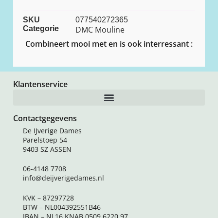
SKU
077540272365
Categorie
DMC Mouline
Combineert mooi met en is ook interressant :
Klantenservice
Contactgegevens
De IJverige Dames
Parelstoep 54
9403 SZ ASSEN
06-4148 7708
info@deijverigedames.nl
KVK – 87297728
BTW – NL004392551B46
IBAN – NL16 KNAB 0509 6220 97