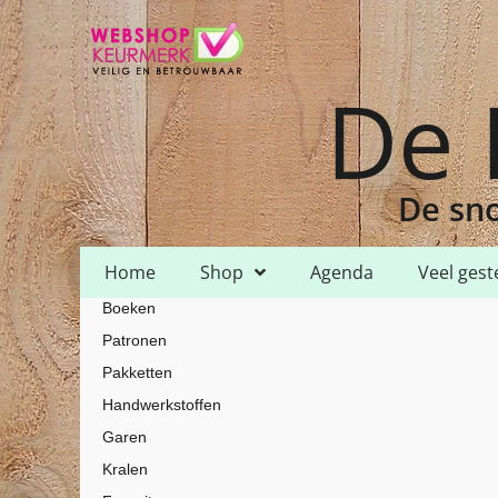
De 
De sno
Home
Shop
Agenda
Veel gest
Boeken
Home
Shop
Garen
DMC
DMC Mouline
/
/
/
/
/ DMC Mouline – 41
Patronen
Pakketten
Handwerkstoffen
Garen
Kralen