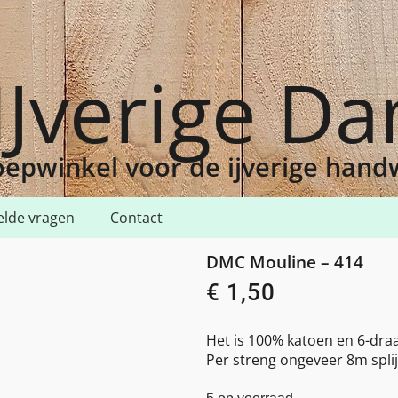
IJverige D
epwinkel voor de ijverige han
elde vragen
Contact
4
DMC Mouline – 414
€
1,50
Het is 100% katoen en 6-draa
Per streng ongeveer 8m splij