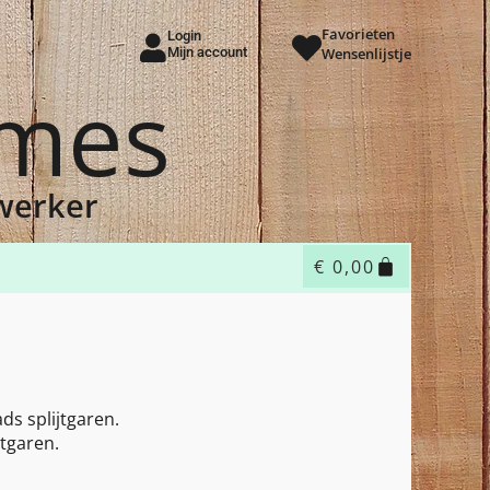
Favorieten
Login
Mijn account
Wensenlijstje
ames
dwerker
€
0,00
ds splijtgaren.
tgaren.