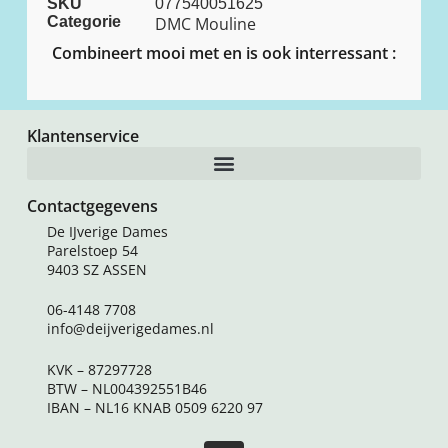
SKU
077540051625
Categorie
DMC Mouline
Combineert mooi met en is ook interressant :
Klantenservice
Contactgegevens
De IJverige Dames
Parelstoep 54
9403 SZ ASSEN
06-4148 7708
info@deijverigedames.nl
KVK – 87297728
BTW – NL004392551B46
IBAN – NL16 KNAB 0509 6220 97