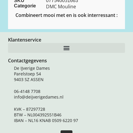
SKU
077540051663
Categorie
DMC Mouline
Combineert mooi met en is ook interressant :
Klantenservice
Contactgegevens
De IJverige Dames
Parelstoep 54
9403 SZ ASSEN
06-4148 7708
info@deijverigedames.nl
KVK – 87297728
BTW – NL004392551B46
IBAN – NL16 KNAB 0509 6220 97