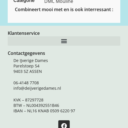
Categorie
DMC Mouline
Combineert mooi met en is ook interressant :
Klantenservice
Contactgegevens
De IJverige Dames
Parelstoep 54
9403 SZ ASSEN
06-4148 7708
info@deijverigedames.nl
KVK – 87297728
BTW – NL004392551B46
IBAN – NL16 KNAB 0509 6220 97