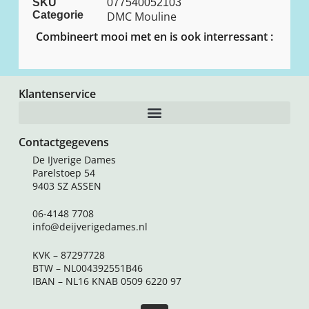
SKU
077540052103
Categorie
DMC Mouline
Combineert mooi met en is ook interressant :
Klantenservice
Contactgegevens
De IJverige Dames
Parelstoep 54
9403 SZ ASSEN
06-4148 7708
info@deijverigedames.nl
KVK – 87297728
BTW – NL004392551B46
IBAN – NL16 KNAB 0509 6220 97