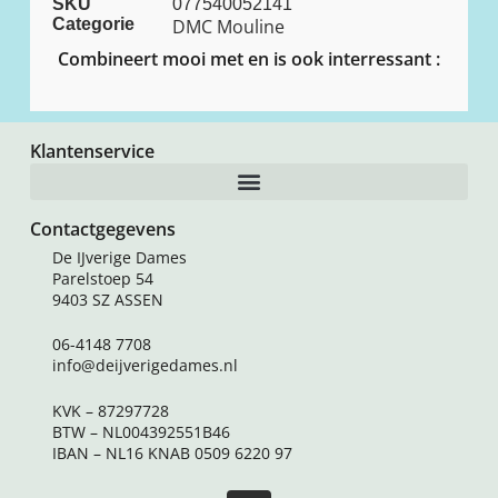
SKU
077540052141
Categorie
DMC Mouline
Combineert mooi met en is ook interressant :
Klantenservice
Contactgegevens
De IJverige Dames
Parelstoep 54
9403 SZ ASSEN
06-4148 7708
info@deijverigedames.nl
KVK – 87297728
BTW – NL004392551B46
IBAN – NL16 KNAB 0509 6220 97