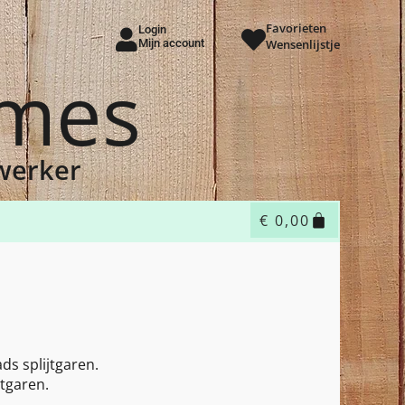
Favorieten
Login
Mijn account
Wensenlijstje
ames
dwerker
€
0,00
ds splijtgaren.
tgaren.