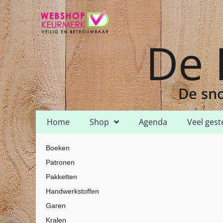
De 
De sno
Home
Shop
Agenda
Veel gest
Home
Shop
Garen
DMC
DMC Mouline
/
/
/
/
/ DMC Mouline – 74
Boeken
Patronen
Pakketten
Handwerkstoffen
Garen
Kralen