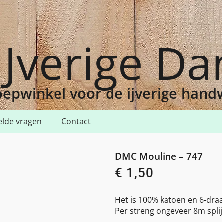
IJverige D
epwinkel voor de ijverige han
elde vragen
Contact
7
DMC Mouline – 747
€
1,50
Het is 100% katoen en 6-draa
Per streng ongeveer 8m splij