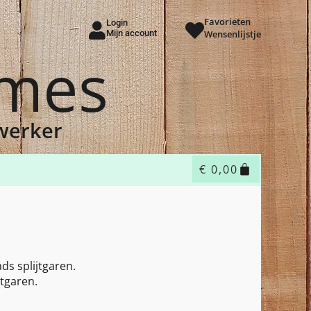
Favorieten
Login
Mijn account
Wensenlijstje
ames
dwerker
€
0,00
ds splijtgaren.
tgaren.