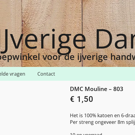
IJverige D
epwinkel voor de ijverige han
elde vragen
Contact
3
DMC Mouline – 803
€
1,50
Het is 100% katoen en 6-draa
Per streng ongeveer 8m splij