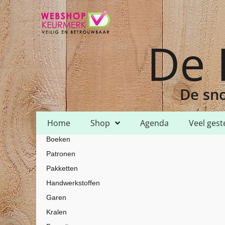
De 
De sno
Home
Shop
Agenda
Veel gest
Boeken
Home
Shop
Garen
DMC
DMC Mouline
/
/
/
/
/ DMC Mouline – 80
Patronen
Pakketten
Handwerkstoffen
Garen
Kralen