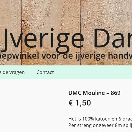
IJverige D
epwinkel voor de ijverige han
elde vragen
Contact
9
DMC Mouline – 869
€
1,50
Het is 100% katoen en 6-draa
Per streng ongeveer 8m splij