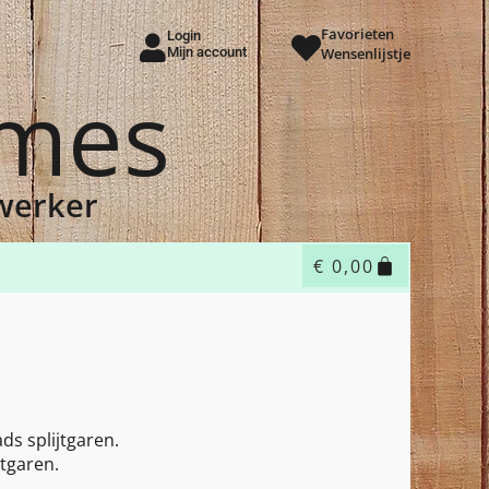
Favorieten
Login
Mijn account
Wensenlijstje
ames
dwerker
€
0,00
ds splijtgaren.
tgaren.