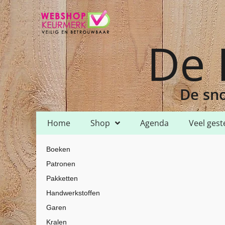
De 
De sno
Home
Shop
Agenda
Veel gest
Home
Shop
Garen
DMC
DMC Mouline
/
/
/
/
/ DMC Mouline – 86
Boeken
Patronen
Pakketten
Handwerkstoffen
Garen
Kralen