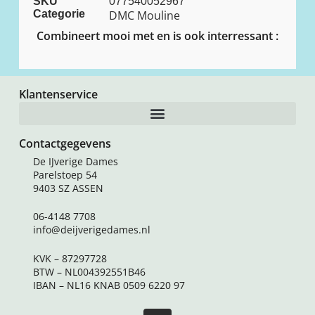
SKU
077540052967
Categorie
DMC Mouline
Combineert mooi met en is ook interressant :
Klantenservice
Contactgegevens
De IJverige Dames
Parelstoep 54
9403 SZ ASSEN
06-4148 7708
info@deijverigedames.nl
KVK – 87297728
BTW – NL004392551B46
IBAN – NL16 KNAB 0509 6220 97