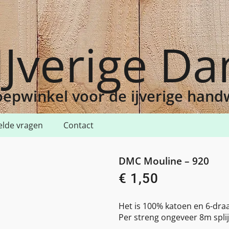
IJverige D
epwinkel voor de ijverige han
elde vragen
Contact
0
DMC Mouline – 920
€
1,50
Het is 100% katoen en 6-draa
Per streng ongeveer 8m splij