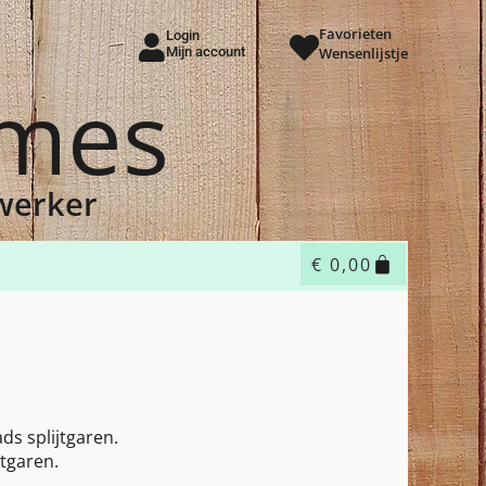
Favorieten
Login
Mijn account
Wensenlijstje
ames
dwerker
€
0,00
ds splijtgaren.
tgaren.