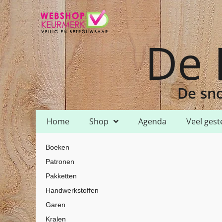
De 
De sno
Home
Shop
Agenda
Veel gest
Home
Shop
Garen
DMC
DMC Mouline
/
/
/
/
/ DMC Mouline – 92
Boeken
Patronen
Pakketten
Handwerkstoffen
Garen
Kralen