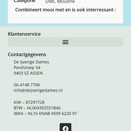
Categorie
DMC Mouline
Combineert mooi met en is ook interressant :
Klantenservice
Contactgegevens
De IJverige Dames
Parelstoep 54
9403 SZ ASSEN
06-4148 7708
info@deijverigedames.nl
KVK – 87297728
BTW – NL004392551B46
IBAN – NL16 KNAB 0509 6220 97