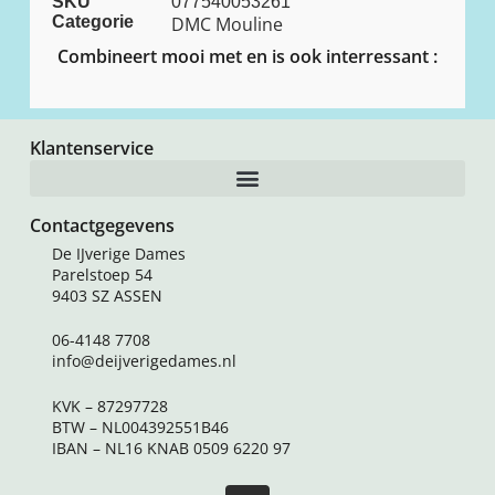
SKU
077540053261
Categorie
DMC Mouline
Combineert mooi met en is ook interressant :
Klantenservice
Contactgegevens
De IJverige Dames
Parelstoep 54
9403 SZ ASSEN
06-4148 7708
info@deijverigedames.nl
KVK – 87297728
BTW – NL004392551B46
IBAN – NL16 KNAB 0509 6220 97