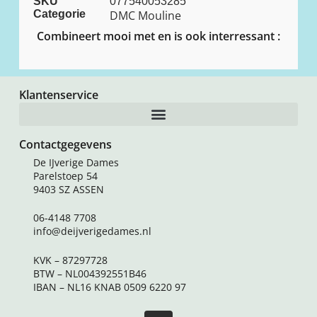
SKU
077540053285
Categorie
DMC Mouline
Combineert mooi met en is ook interressant :
Klantenservice
Contactgegevens
De IJverige Dames
Parelstoep 54
9403 SZ ASSEN
06-4148 7708
info@deijverigedames.nl
KVK – 87297728
BTW – NL004392551B46
IBAN – NL16 KNAB 0509 6220 97