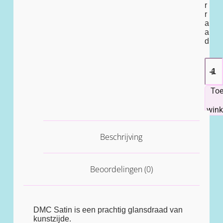
r
r
a
a
d
To
win
Beschrijving
Beoordelingen (0)
DMC Satin is een prachtig glansdraad van
kunstzijde.