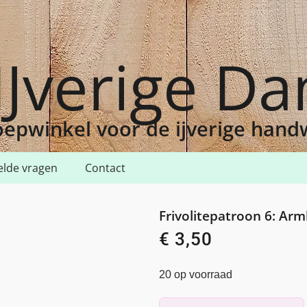
IJverige D
epwinkel voor de ijverige han
elde vragen
Contact
 6: Armbandje
Frivolitepatroon 6: Ar
€
3,50
20 op voorraad