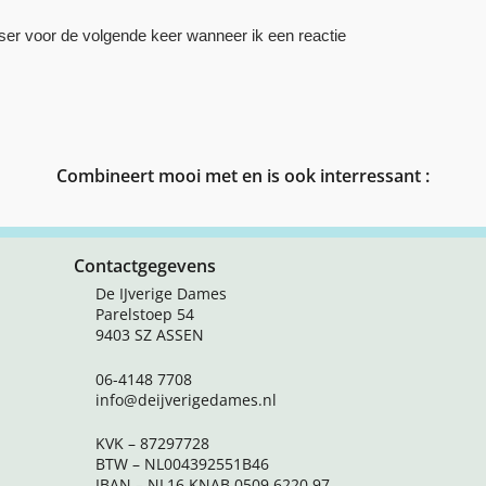
ser voor de volgende keer wanneer ik een reactie
Combineert mooi met en is ook interressant :
Contactgegevens
De IJverige Dames
Parelstoep 54
9403 SZ ASSEN
06-4148 7708
info@deijverigedames.nl
KVK – 87297728
BTW – NL004392551B46
IBAN – NL16 KNAB 0509 6220 97