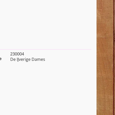
230004
e
De IJverige Dames