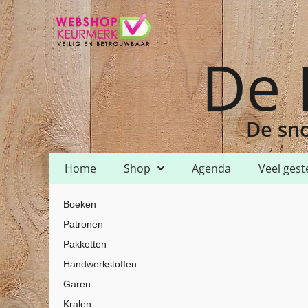
De 
De sno
Home
Shop
Agenda
Veel gest
Home
Shop
Patronen
De IJverige Dames
/
/
/
/ Frivolitepatroon
Boeken
Patronen
Pakketten
Handwerkstoffen
Garen
Kralen