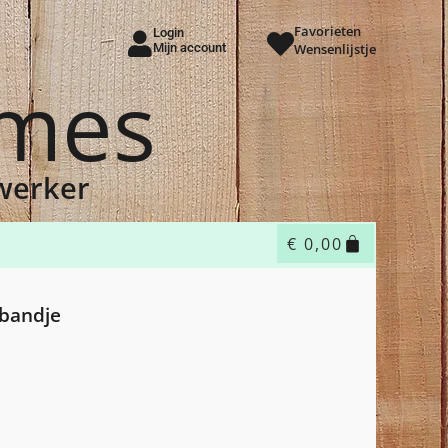
Favorieten
Login
Mijn account
Wensenlijstje
ames
dwerker
€
0,00
mbandje