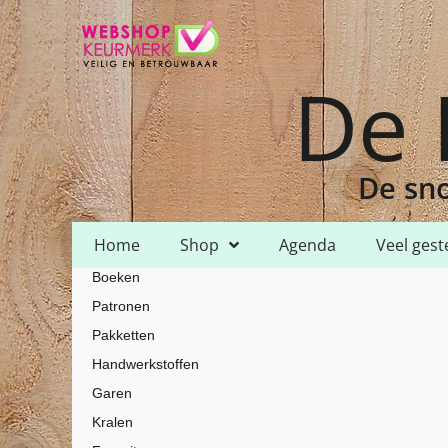
De 
De sno
Home
Shop
Agenda
Veel gest
Boeken
Home
Shop
Patronen
De IJverige Dames
/
/
/
/ Haakpatroon 17: 
Patronen
Pakketten
Handwerkstoffen
Garen
Kralen