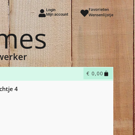
Favorieten
Login
Mijn account
Wensenlijstje
ames
dwerker
€
0,00
chtje 4