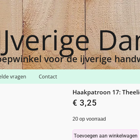
IJverige D
epwinkel voor de ijverige han
elde vragen
Contact
Theelichtje 4
Haakpatroon 17: Theeli
€
3,25
20 op voorraad
Toevoegen aan winkelwagen