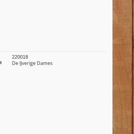
220018
e
De IJverige Dames