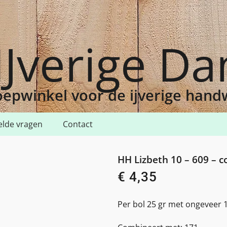
IJverige D
epwinkel voor de ijverige han
elde vragen
Contact
10 – 609 – coral pink dk
HH Lizbeth 10 – 609 – c
€
4,35
Per bol 25 gr met ongeveer 1