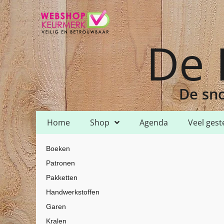
De 
De sno
Home
Shop
Agenda
Veel gest
Home
Shop
Garen
HH Lizbeth
HH Lizbeth 10
/
/
/
/
/ HH Lizbeth 
Boeken
Patronen
Pakketten
Handwerkstoffen
Garen
Kralen