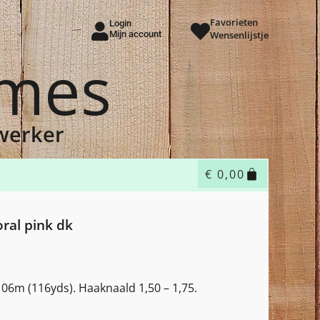
Favorieten
Login
Mijn account
Wensenlijstje
ames
dwerker
€
0,00
oral pink dk
06m (116yds). Haaknaald 1,50 – 1,75.