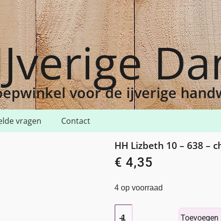
IJverige D
epwinkel voor de ijverige han
elde vragen
Contact
 10 – 638 – christmas green
HH Lizbeth 10 – 638 – c
€
4,35
4 op voorraad
Toevoegen 