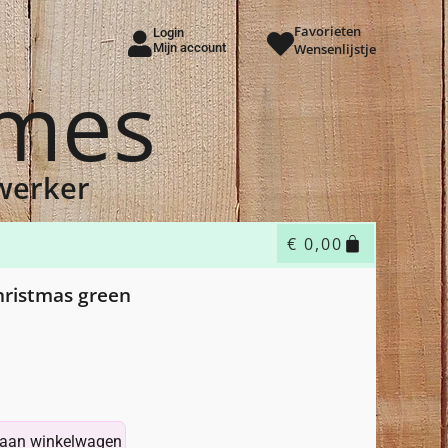
Favorieten
Login
Mijn account
Wensenlijstje
ames
dwerker
€
0,00
hristmas green
aan winkelwagen