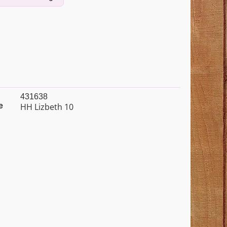
431638
e
HH Lizbeth 10