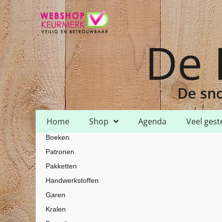
De 
De sno
Home
Shop
Agenda
Veel gest
Boeken
Home
Shop
Garen
HH Lizbeth
HH Lizbeth 10
/
/
/
/
/ HH Lizbeth
Patronen
Pakketten
Handwerkstoffen
Garen
Kralen