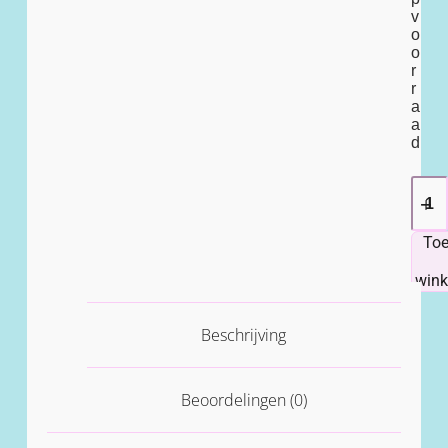
v
o
o
r
r
a
a
d
To
win
Beschrijving
Beoordelingen (0)