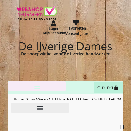
Favorieten
Login
Mijn account
Wensenlijstje
De IJverige Dames
De snoepwinkel voor de ijverige handwerker
€
0,00
Home
Shop
Garen
HH Lizbeth
HH Lizbeth 20
/
/
/
/
/ HH Lizbeth 20
– 632 – purple med
H