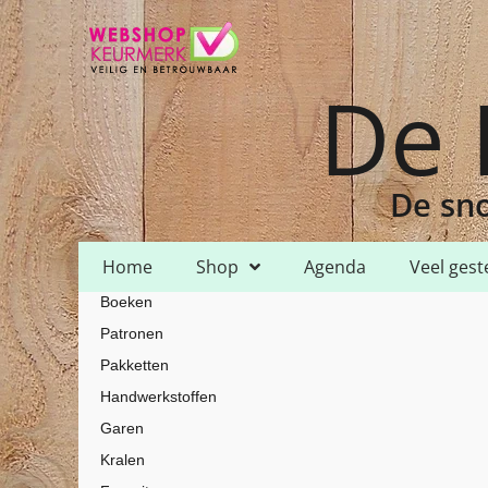
De 
De sno
Home
Shop
Agenda
Veel gest
Boeken
Home
Shop
Garen
HH Lizbeth
HH Lizbeth 20
/
/
/
/
/ HH Lizbeth 
Patronen
Pakketten
Handwerkstoffen
Garen
Kralen