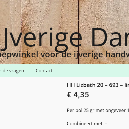
IJverige D
epwinkel voor de ijverige han
elde vragen
Contact
20 – 693 – linen med
HH Lizbeth 20 – 693 – l
€
4,35
Per bol 25 gr met ongeveer 1
Combineert met: –