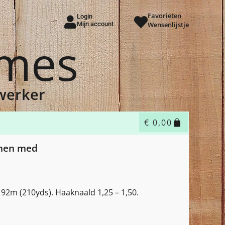
Favorieten
Login
Mijn account
Wensenlijstje
ames
dwerker
€
0,00
inen med
92m (210yds). Haaknaald 1,25 – 1,50.