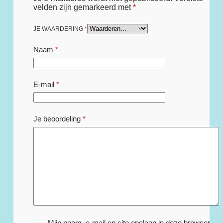
velden zijn gemarkeerd met
*
JE WAARDERING
*
Naam
*
E-mail
*
Je beoordeling
*
Mijn naam, e-mail en site opslaan in deze browser