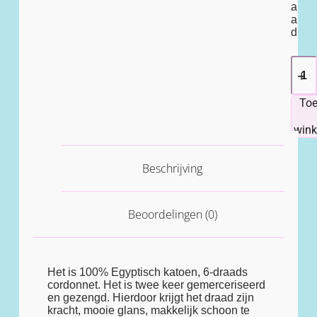
a
a
d
To
win
Beschrijving
Beoordelingen (0)
Het is 100% Egyptisch katoen, 6-draads
cordonnet. Het is twee keer gemerceriseerd
en gezengd. Hierdoor krijgt het draad zijn
kracht, mooie glans, makkelijk schoon te