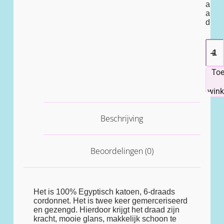
a
a
d
To
win
Beschrijving
Beoordelingen (0)
Het is 100% Egyptisch katoen, 6-draads
cordonnet. Het is twee keer gemerceriseerd
en gezengd. Hierdoor krijgt het draad zijn
kracht, mooie glans, makkelijk schoon te