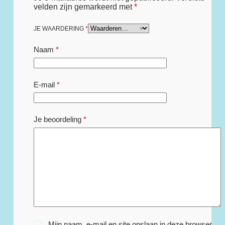
velden zijn gemarkeerd met
*
JE WAARDERING
*
Naam
*
E-mail
*
Je beoordeling
*
Mijn naam, e-mail en site opslaan in deze browser