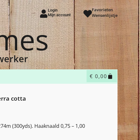
Favorieten
Login
Mijn account
Wensenlijstje
ames
dwerker
€
0,00
erra cotta
274m (300yds). Haaknaald 0,75 – 1,00