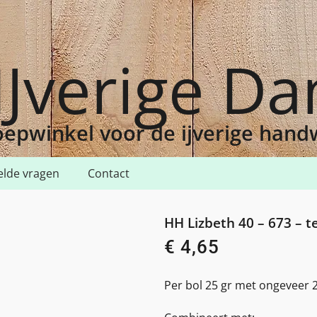
IJverige D
epwinkel voor de ijverige han
elde vragen
Contact
40 – 673 – terra cotta
HH Lizbeth 40 – 673 – t
€
4,65
Per bol 25 gr met ongeveer 