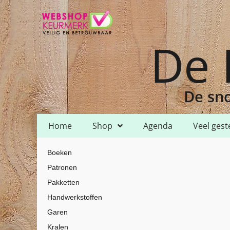
De 
De sno
Home
Shop
Agenda
Veel gest
Home
Shop
Garen
HH Lizbeth
HH Lizbeth 40
/
/
/
/
/ HH Lizbeth 
Boeken
Patronen
Pakketten
Handwerkstoffen
Garen
Kralen