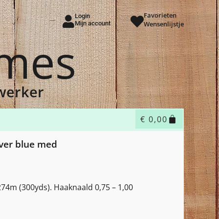
Favorieten
Login
Mijn account
Wensenlijstje
ames
dwerker
€
0,00
iver blue med
274m (300yds). Haaknaald 0,75 – 1,00