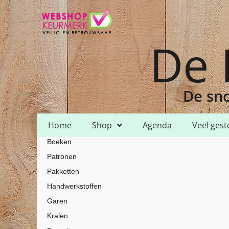
De 
De sno
Home
Shop
Agenda
Veel gest
Boeken
Home
Shop
Garen
HH Lizbeth
HH Lizbeth 40
/
/
/
/
/ HH Lizbeth 
Patronen
Pakketten
Handwerkstoffen
Garen
Kralen