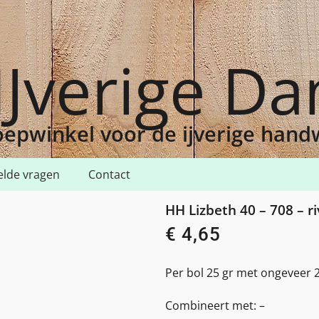
IJverige D
epwinkel voor de ijverige han
elde vragen
Contact
40 – 708 – river blue med
HH Lizbeth 40 – 708 – r
€
4,65
Per bol 25 gr met ongeveer 
Combineert met: –