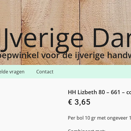
IJverige D
epwinkel voor de ijverige han
elde vragen
Contact
 80 – 661 – country turquoise med
HH Lizbeth 80 – 661 – 
€
3,65
Per bol 10 gr met ongeveer 