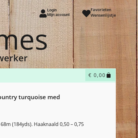
Favorieten
Login
Mijn account
Wensenlijstje
ames
dwerker
€
0,00
country turquoise med
168m (184yds). Haaknaald 0,50 – 0,75