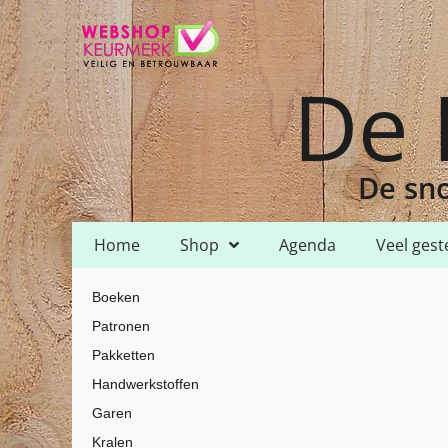
De 
De sno
Home
Shop
Agenda
Veel gest
Home
Shop
Garen
HH Lizbeth
HH Lizbeth 80
/
/
/
/
/ HH Lizbeth
Boeken
Patronen
Pakketten
Handwerkstoffen
Garen
Kralen