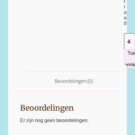
r
r
a
a
d
To
win
Beoordelingen (0)
Beoordelingen
Er zijn nog geen beoordelingen.