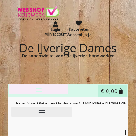
Favorieten
Login
Mijn account
Wensenlijstje
De IJverige Dames
De snoepwinkel voor de ijverige handwerker
€
0,00
Home
Shop
Patronen
Jardin Prive
/
/
/
/ Jardin Prive – histoires de
moutons 4
J