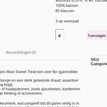
Wasvoorschrift is 40˚ handw
100% katoen
85 kleuren
3 op voorraad
Toevoegen 
Beoordelingen (0)
SKU
Categori
s Maxi Sweet Treat een zeer fijn (garendikte
lansje en een sterk getwijnde draad, waardoor
g krijgt.
- of haakpatronen, zoals ajourbreien, kantbreien
ige kleding of accessoires.
urmerk, wat aangeeft dat dit garen veilig is in