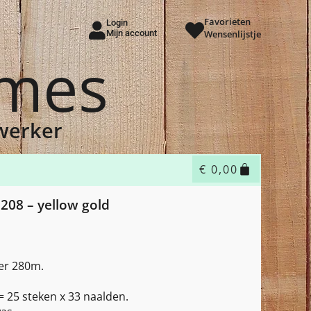
Favorieten
Login
Mijn account
Wensenlijstje
ames
dwerker
€
0,00
208 – yellow gold
er 280m.
 25 steken x 33 naalden.