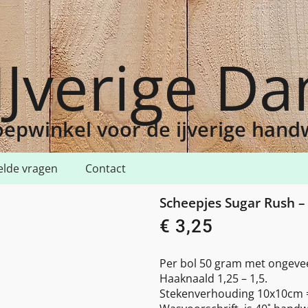
IJverige D
epwinkel voor de ijverige han
elde vragen
Contact
eepjes Sugar Rush – 208 – yellow gold
Scheepjes Sugar Rush – 
€
3,25
Per bol 50 gram met ongeve
Haaknaald 1,25 – 1,5.
Stekenverhouding 10x10cm =