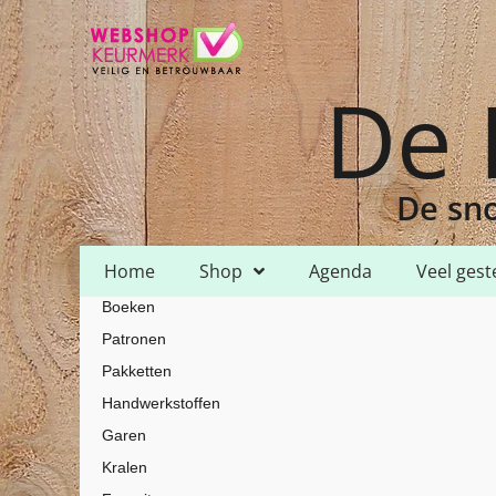
De 
De sno
Home
Shop
Agenda
Veel gest
Boeken
Home
Shop
Garen
Scheepjes
Scheepjes Sugar Rush
/
/
/
/
/ Sch
Patronen
Pakketten
Handwerkstoffen
Garen
Kralen