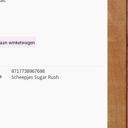
as.
aan winkelwagen
8717738967698
e
Scheepjes Sugar Rush