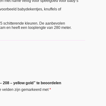
en met name veilig voor speelgoed voor baby’s
jvoorbeeld babydekentjes, knuffels of
85 schitterende kleuren. De aanbevolen
ram en heeft een looplengte van 280 meter.
 208 – yellow gold” te beoordelen
e velden zijn gemarkeerd met
*