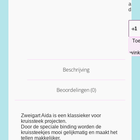
a
d
To
win
Beschrijving
Beoordelingen (0)
Zweigart Aida is een klassieker voor
kruissteek projecten.
Door de speciale binding worden de
kruissteekjes mooi gelijkmatig en maakt het
tellen makkelijker.