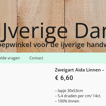
IJverige D
epwinkel voor de ijverige han
elde vragen
Contact
 Zweigart Aida Linnen – 14ct – 30x53cm
Zweigart Aida Linnen –
€
6,60
– lapje 30x53cm
– 5,4 draden per cm/ 14ct.
– 100% linnen