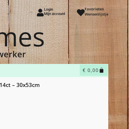
Favorieten
Login
Mijn account
Wensenlijstje
ames
dwerker
€
0,00
 14ct – 30x53cm