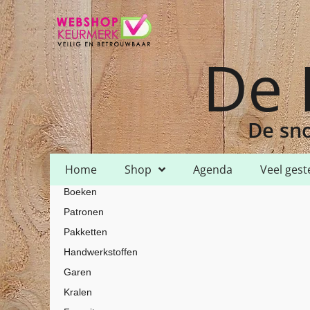
De 
De sno
Home
Shop
Agenda
Veel gest
Boeken
Home
Shop
Handwerkstoffen
Aida 14ct - 16ct - 18ct - 20ct
/
/
/
/
Patronen
Pakketten
Handwerkstoffen
Garen
Kralen