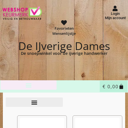
Login
Mijn account
Favorieten
Wensenlijstje
De IJverige Dames
De snoepwinkel voor de ijverige handwerker
€
0,00
Home
Shop
Patronen
/
/
/ De IJverige Dames